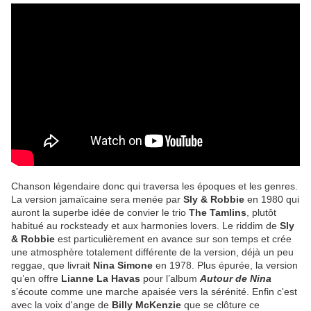
Chanson légendaire donc qui traversa les époques et les genres.
La version jamaïcaine sera menée par
Sly & Robbie
en 1980 qui
auront la superbe idée de convier le trio
The Tamlins
, plutôt
habitué au rocksteady et aux harmonies lovers. Le riddim de
Sly
& Robbie
est particulièrement en avance sur son temps et crée
une atmosphère totalement différente de la version, déjà un peu
reggae, que livrait
Nina Simone
en 1978. Plus épurée, la version
qu’en offre
Lianne La Havas
pour l’album
Autour de Nina
s’écoute comme une marche apaisée vers la sérénité. Enfin c'est
avec la voix d'ange de
Billy McKenzie
que se clôture ce