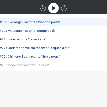
#30 : Eve Angeli raconte "Avant de partir"
#29 : MC Solaar raconte "Bouge de là"
28 : Lorie raconte "Je vais vite"
#27 : Christophe Willem raconte "Jacques a dit"
#26 : Chimène Badi raconte "Entre nous"
#25 : Indochine raconte "3e sexe"
#24 : Zaho raconte "C'est chelou"
#23 : Patrick Bruel raconte "Au café des délices"
#22 : Kyo raconte "Le chemin"
#21 : Nolwenn Leroy raconte "Cassé"