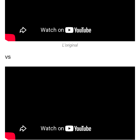
L'original
VS