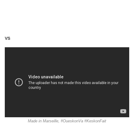
VS
Made in Marseille, #OueskonVa #KeskonFait