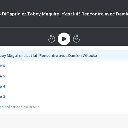
 DiCaprio et Tobey Maguire, c'est lui ! Rencontre avec Dam
bey Maguire, c'est lui ! Rencontre avec Damien Witecka
e 6
e 5
e 4
e 3
s créatrices de la VF !
e 2
e 1