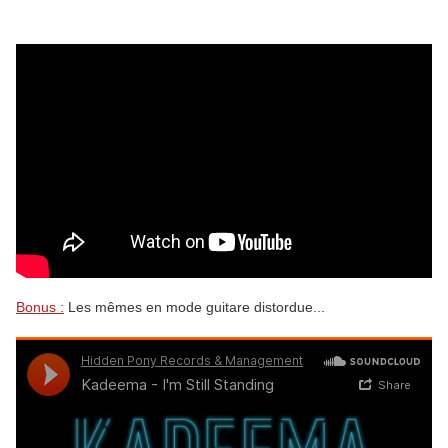
Bonus :
Les mêmes en mode guitare distordue...