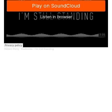
Hidden Pony
·
Kadeema - I'm Still Standing