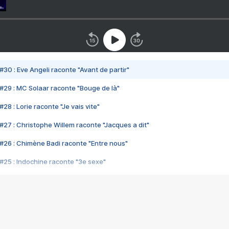
#30 : Eve Angeli raconte "Avant de partir"
#29 : MC Solaar raconte "Bouge de là"
28 : Lorie raconte "Je vais vite"
#27 : Christophe Willem raconte "Jacques a dit"
#26 : Chimène Badi raconte "Entre nous"
#25 : Indochine raconte "3e sexe"
#24 : Zaho raconte "C'est chelou"
#23 : Patrick Bruel raconte "Au café des délices"
#22 : Kyo raconte "Le chemin"