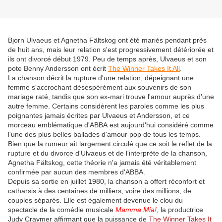
Bjorn Ulvaeus et Agnetha Fältskog ont été mariés pendant près
de huit ans, mais leur relation s'est progressivement détériorée et
ils ont divorcé début 1979. Peu de temps après, Ulvaeus et son
pote Benny Andersson ont écrit
The Winner Takes It All
.
La chanson décrit la rupture d'une relation, dépeignant une
femme s'accrochant désespérément aux souvenirs de son
mariage raté, tandis que son ex-mari trouve l'amour auprès d'une
autre femme. Certains considèrent les paroles comme les plus
poignantes jamais écrites par Ulvaeus et Andersson, et ce
morceau emblématique d'ABBA est aujourd'hui considéré comme
l'une des plus belles ballades d'amour pop de tous les temps.
Bien que la rumeur ait largement circulé que ce soit le reflet de la
rupture et du divorce d'Ulvaeus et de l'interprète de la chanson,
Agnetha Fältskog, cette théorie n'a jamais été véritablement
confirmée par aucun des membres d'ABBA.
Depuis sa sortie en juillet 1980, la chanson a offert réconfort et
catharsis à des centaines de milliers, voire des millions, de
couples séparés. Elle est également devenue le clou du
spectacle de la comédie musicale
Mamma Mia!
, la productrice
Judy Craymer affirmant que la puissance de
The Winner Takes It