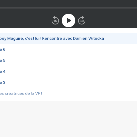
bey Maguire, c'est lui ! Rencontre avec Damien Witecka
e 6
e 5
e 4
e 3
s créatrices de la VF !
e 2
e 1
e Mektoub My Love arrive enfin ! Rencontre avec Shaïn Boumedine et Sal