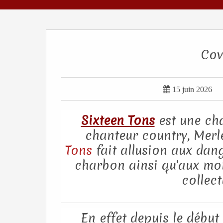
Cov

15 juin 2026
Sixteen Tons
est une cha
chanteur country, Merle
Tons
fait allusion aux dan
charbon ainsi qu'aux mome
collect
En effet depuis le début