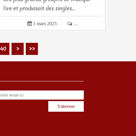
live et produisait des singles...

1 mars 2025

…
200
300
100
60
50
80
90
70
40
>
>>