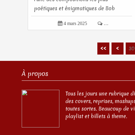
poétiques et énigmatiques de Bob
Dylan. Parue sur...

4 mars 2025

…
20
10
<<
<
30
À propos
Tous les jours une rubrique d
des covers, reprises, mashups
toutes sortes. Beaucoup de v
playlist et billets à theme.