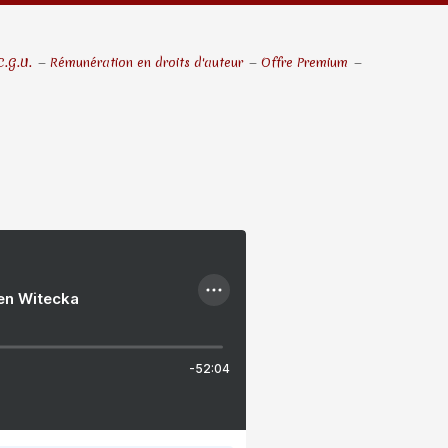
C.G.U.
Rémunération en droits d'auteur
Offre Premium
ien Witecka
-52:04