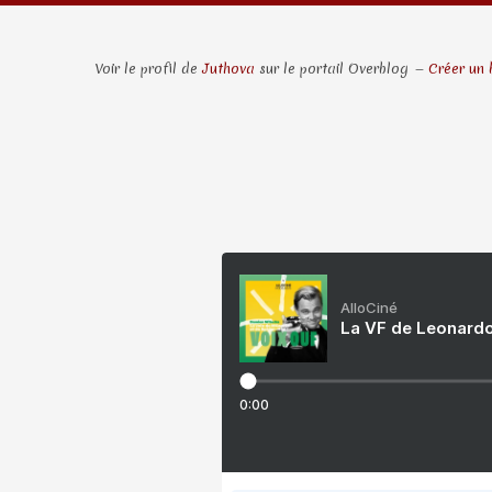
Voir le profil de
Juthova
sur le portail Overblog
Créer un 
AlloCiné
La VF de Leonardo
0:00