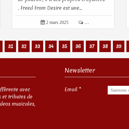
. Freed From Desire est une...

2 mars 2025

…
31
32
33
34
35
36
37
38
39
Newsletter
ifférente avec
Email
 et tributes de
ideos musicales,