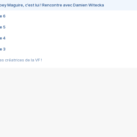
bey Maguire, c'est lui ! Rencontre avec Damien Witecka
e 6
e 5
e 4
e 3
s créatrices de la VF !
e 2
e 1
e Mektoub My Love arrive enfin ! Rencontre avec Shaïn Boumedine et Sal
i : après Toni en famille
elle réalise le bouleversant Dites lui que je l'aime
ais ! Rencontre autour de Vie privée de Rebecca Zlotowski