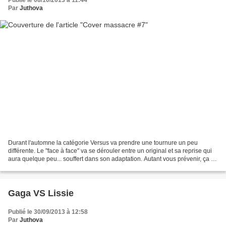
Par
Juthova
Durant l'automne la catégorie Versus va prendre une tournure un peu
différente. Le "face à face" va se dérouler entre un original et sa reprise qui
aura quelque peu... souffert dans son adaptation. Autant vous prévenir, ça va
être un vrai massacre: traduction...
Gaga VS Lissie
Publié le 30/09/2013 à 12:58
Par
Juthova