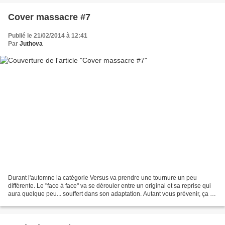
Cover massacre #7
Publié le 21/02/2014 à 12:41
Par
Juthova
Durant l'automne la catégorie Versus va prendre une tournure un peu
différente. Le "face à face" va se dérouler entre un original et sa reprise qui
aura quelque peu... souffert dans son adaptation. Autant vous prévenir, ça va
être un vrai massacre: traduction...